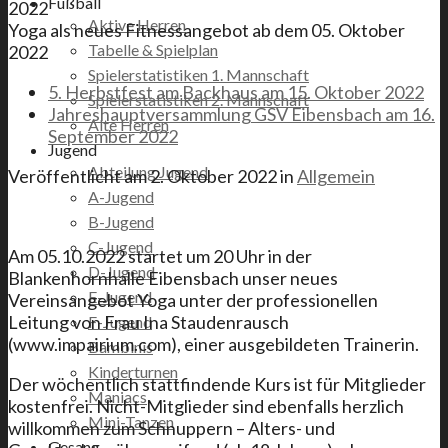
Fußball
2022
Aktive Herren
Yoga als neues Fitnessangebot ab dem 05. Oktober
Tabelle & Spielplan
2022
Spielerstatistiken 1. Mannschaft
5. Herbstfest am Backhaus am 15. Oktober 2022
Spielerstatistiken 2. Mannschaft
Jahreshauptversammlung GSV Eibensbach am 16.
Alte Herren
September 2022
Jugend
Abteilung Jugend
Veröffentlicht am
2. Oktober 2022
in
Allgemein
A-Jugend
B-Jugend
C-Jugend
Am 05.10.2022 startet um 20 Uhr in der
D-Jugend
Blankenhornhalle Eibensbach unser neues
E-Jugend
Vereinsangebot Yoga unter der professionellen
Leitung von Frau Ina Staudenrausch
F-Jugend
(www.impairium.com), einer ausgebildeten Trainerin.
Bambinis
Kinderturnen
Der wöchentlich stattfindende Kurs ist für Mitglieder
Maniacs
kostenfrei. Nicht-Mitglieder sind ebenfalls herzlich
Mini-Tanzen
willkommen zum Schnuppern – Alters- und
Gesang