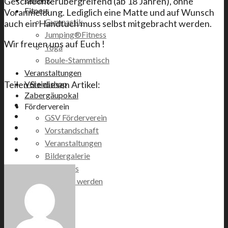
Geschlechterübergreifend (ab 18 Jahren), ohne
Fitness
Voranmeldung. Lediglich eine Matte und auf Wunsch
Gymnastik
auch ein Handtuch muss selbst mitgebracht werden.
Jumping®Fitness
Wir freuen uns auf Euch !
Yoga
Boule-Stammtisch
Veranstaltungen
Vereinsshop
Teilen Sie diesen Artikel:
Zabergäupokal
Förderverein
GSV Förderverein
Vorstandschaft
Veranstaltungen
Bildergalerie
Backhaus
Mitglied werden
Satzung