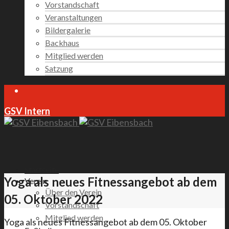
Vorstandschaft
Veranstaltungen
Bildergalerie
Backhaus
Mitglied werden
Satzung
GSV Intern
Startseite
Yoga als neues Fitnessangebot ab dem
Verein
Über den Verein
05. Oktober 2022
Vorstandschaft
Mitglied werden
Yoga als neues Fitnessangebot ab dem 05. Oktober