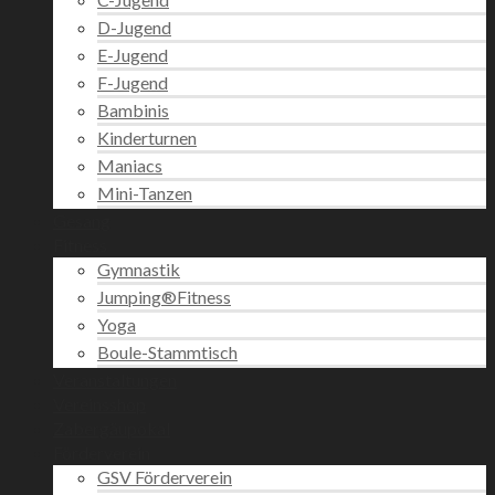
D-Jugend
E-Jugend
F-Jugend
Bambinis
Kinderturnen
Maniacs
Mini-Tanzen
Gesang
Fitness
Gymnastik
Jumping®Fitness
Yoga
Boule-Stammtisch
Veranstaltungen
Vereinsshop
Zabergäupokal
Förderverein
GSV Förderverein