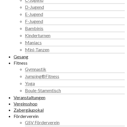
D-Jugend
E-Jugend
F-Jugend
Bambinis
Kinderturnen
Maniacs
Mini-Tanzen
Gesang
Fitness
Gymnastik
Jumping®Fitness
Yoga
Boule-Stammtisch
Veranstaltungen
Vereinsshop
Zabergäupokal
Förderverein
GSV Förderverein