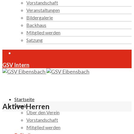
Vorstandschaft
Veranstaltungen
Bildergalerie
Backhaus
Mitglied werden
Satzung
GSV Intern
Startseite
Aktive Herren
Verein
Über den Verein
Vorstandschaft
Mitglied werden