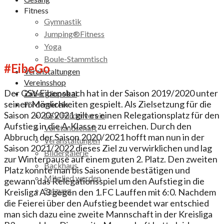
Fitness
Gymnastik
Jumping®Fitness
Yoga
Boule-Stammtisch
#EibeGo
Veranstaltungen
Vereinsshop
Der GSV Eibensbach hat in der Saison 2019/2020 unter
Zabergäupokal
seinen Möglichkeiten gespielt. Als Zielsetzung für die
Förderverein
Saison 2020/2021 gilt es einen Relegationsplatz für den
GSV Förderverein
Aufstieg in die A-Klasse zu erreichen. Durch den
Vorstandschaft
Abbruch der Saison 2020/2021 hofft man nun in der
Veranstaltungen
Saison 2021/2022 dieses Ziel zu verwirklichen und lag
Bildergalerie
zur Winterpause auf einem guten 2. Platz. Den zweiten
Backhaus
Platz konnte man bis Saisonende bestätigen und
Mitglied werden
gewann das Relegationsspiel um den Aufstieg in die
Satzung
Kreisliga A3 gegen den 1.FC Lauffen mit 6:0. Nachdem
die Feierei über den Aufstieg beendet war entschied
man sich dazu eine zweite Mannschaft in der Kreisliga