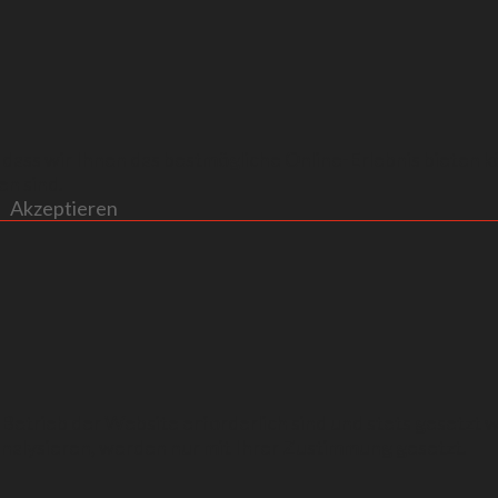
dass wir Ihnen das bestmögliche Online-Erlebnis bieten k
en sind.
Akzeptieren
 Betrieb der Website erforderlich sind und stets gesetzt
analysieren, werden nur mit Ihrer Zustimmung gesetzt.