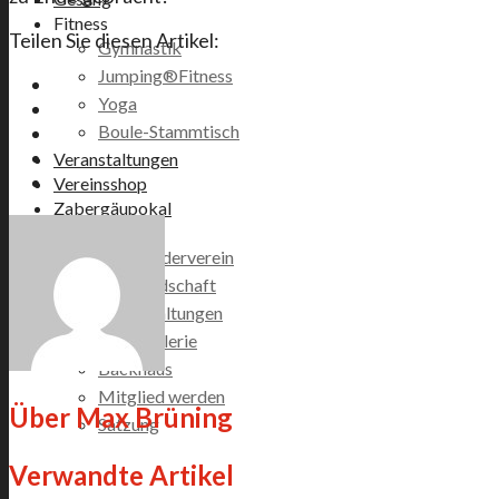
Fitness
Teilen Sie diesen Artikel:
Gymnastik
Jumping®Fitness
Yoga
Boule-Stammtisch
Veranstaltungen
Vereinsshop
Zabergäupokal
Förderverein
GSV Förderverein
Vorstandschaft
Veranstaltungen
Bildergalerie
Backhaus
Mitglied werden
Über
Max Brüning
Satzung
Verwandte Artikel