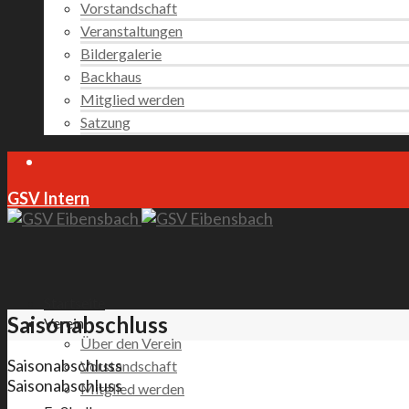
Vorstandschaft
Veranstaltungen
Bildergalerie
Backhaus
Mitglied werden
Satzung
GSV Intern
Startseite
Saisonabschluss
Verein
Über den Verein
Saisonabschluss
Vorstandschaft
Saisonabschluss
Mitglied werden