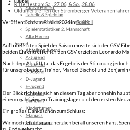
Fußball
Ritterfest am Sa., 27.06, & So. ,28.06
Aktive Herren
Oldtimertreffen der Stromberger Veteranenfahrer 
Tabelle & Spielplan
Spielerstatistiken 1. Mannschaft
Veröffentlicht am
9. Juni 2026
in
Fußball
Spielerstatistiken 2. Mannschaft
Alte Herren
Jugend
Auch im letzten Spiel der Saison musste sich der GSV Ei
Abteilung Jugend
beiden Ehrentreffer für den GSV erzielten Leonardo Ma
A-Jugend
Nach dem Abpfiff tat das Ergebnis der Stimmung jedoch 
B-Jugend
für unsere beiden Trainer, Marcel Bischof und Benjamin 
C-Jugend
D-Jugend
E-Jugend
Der Blick richtete sich an diesem Tag aber ohnehin haupt
F-Jugend
einem reaktivierten Trainingslager und den ersten Neuzu
Bambinis
Kinderturnen
Ein großes Dankeschön zum Schluss:
Maniacs
Wir möchten uns ganz herzlich bei all unseren Fans, Spe
Mini-Tanzen
zu Ende gebracht!
Gesang