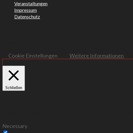
Veranstaltungen
Impressum
Datenschutz
Diese Webseite verwendet Cookies
Diese Webseite verwendet Cookies, um sicherzustellen, 
wir an, dass Sie mit der Nutzung der Cookies einverstand
Cookie Einstellungen
Weitere Informationen
Cookie Einstellungen
Schließen
Cookie Einstellungen Übersicht
Diese Website benutzt Cookies, die für den technischen
personalisieren und die Zugriffe auf unsere Website zu 
Necessary
Necessary