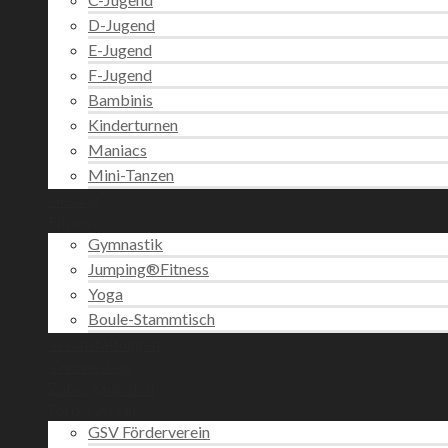
D-Jugend
E-Jugend
F-Jugend
Bambinis
Kinderturnen
Maniacs
Mini-Tanzen
Gesang
Fitness
Gymnastik
Jumping®Fitness
Yoga
Boule-Stammtisch
Veranstaltungen
Vereinsshop
Zabergäupokal
Förderverein
GSV Förderverein