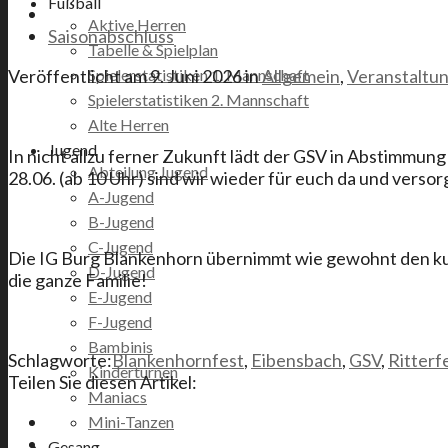
Fußball
Aktive Herren
Saisonabschluss
Tabelle & Spielplan
Spielerstatistiken 1. Mannschaft
Veröffentlicht am
9. Juni 2026
in
Allgemein
,
Veranstaltu
Spielerstatistiken 2. Mannschaft
Alte Herren
Jugend
In nicht allzu ferner Zukunft lädt der GSV in Abstimmung
Abteilung Jugend
28.06. (ab 10 Uhr) sind wir wieder für euch da und verso
A-Jugend
B-Jugend
C-Jugend
Die IG Burg Blankenhorn übernimmt wie gewohnt den kultu
D-Jugend
die ganze Familie!
E-Jugend
F-Jugend
Bambinis
Schlagworte:
Blankenhornfest
,
Eibensbach
,
GSV
,
Ritterf
Kinderturnen
Teilen Sie diesen Artikel:
Maniacs
Mini-Tanzen
Gesang