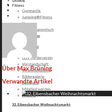
Fitness
Gymnastik
Jumping®Fitness
Yoga
Boule-Stammtisch
Veranstaltungen
Vereinsshop
Zabergäupokal
Förderverein
GSV Förderverein
Vorstandschaft
Über
Max Brüning
Veranstaltungen
Bildergalerie
Verwandte Artikel
Backhaus
Mitglied werden
Satzung
32. Eibensbacher Weihnachtsmarkt