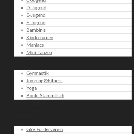
D-Jugend
E-Jugend
F-Jugend
Bambinis
Kinderturnen
Maniacs
Mini-Tanzen
Gesang
Fitness
Gymnastik
Jumping®Fitness
Yoga
Boule-Stammtisch
Veranstaltungen
Vereinsshop
Zabergäupokal
Förderverein
GSV Förderverein