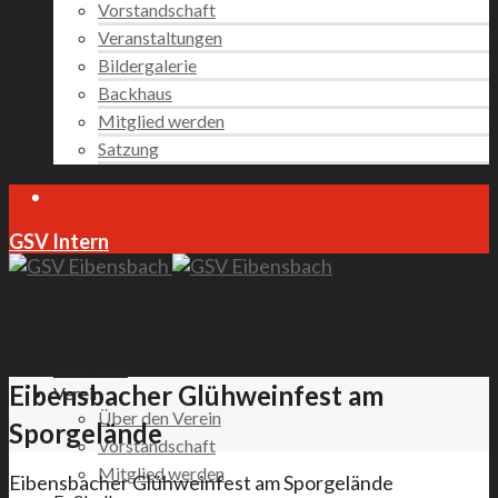
Vorstandschaft
Veranstaltungen
Bildergalerie
Backhaus
Mitglied werden
Satzung
GSV Intern
Startseite
Eibensbacher Glühweinfest am
Verein
Über den Verein
Sporgelände
Vorstandschaft
Mitglied werden
Eibensbacher Glühweinfest am Sporgelände