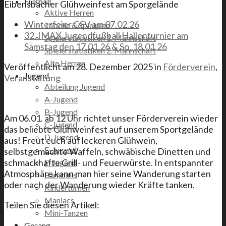
Fußball
Eibensbacher Glühweinfest am Sporgelände
Aktive Herren
Winterfeier GSV am 07.02.26
Tabelle & Spielplan
32. IMAX Jugendfußball Hallenturnier am
Spielerstatistiken 1. Mannschaft
Samstag den 17.01.26 & So. 18.01.26
Spielerstatistiken 2. Mannschaft
Alte Herren
Veröffentlicht am
28. Dezember 2025
in
Förderverein
,
Jugend
Veranstaltung
Abteilung Jugend
A-Jugend
B-Jugend
Am 06.01. ab 12 Uhr richtet unser Förderverein wieder
C-Jugend
das beliebte Glühweinfest auf unserem Sportgelände
D-Jugend
aus! Freut euch auf leckeren Glühwein,
E-Jugend
selbstgemachte Waffeln, schwäbische Dinetten und
schmackhafte Grill- und Feuerwürste. In entspannter
F-Jugend
Atmosphäre kann man hier seine Wanderung starten
Bambinis
oder nach der Wanderung wieder Kräfte tanken.
Kinderturnen
Maniacs
Teilen Sie diesen Artikel:
Mini-Tanzen
Gesang