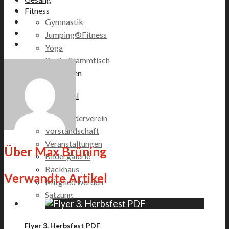
Fitness
Gymnastik
Jumping®Fitness
Yoga
Boule-Stammtisch
Veranstaltungen
Vereinsshop
Zabergäupokal
Förderverein
GSV Förderverein
Vorstandschaft
Veranstaltungen
Über
Max Brüning
Bildergalerie
Backhaus
Verwandte Artikel
Mitglied werden
Satzung
Flyer 3. Herbsfest PDF