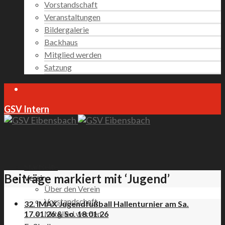
Vorstandschaft
Veranstaltungen
Bildergalerie
Backhaus
Mitglied werden
Satzung
GSV Intern
Startseite
Beiträge markiert mit ‘Jugend’
Verein
Über den Verein
Vorstandschaft
32. IMAX Jugendfußball Hallenturnier am Sa.
Mitglied werden
17.01.26 & So. 18.01.26