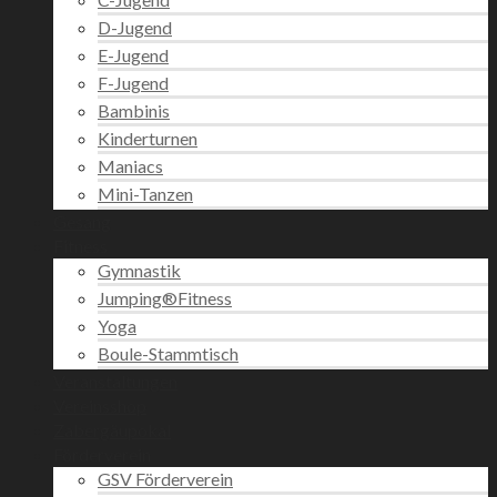
D-Jugend
E-Jugend
F-Jugend
Bambinis
Kinderturnen
Maniacs
Mini-Tanzen
Gesang
Fitness
Gymnastik
Jumping®Fitness
Yoga
Boule-Stammtisch
Veranstaltungen
Vereinsshop
Zabergäupokal
Förderverein
GSV Förderverein