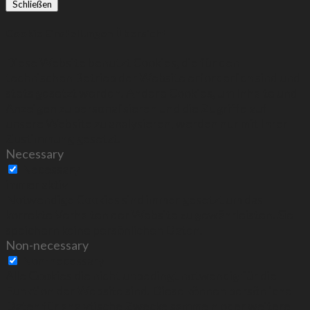
Schließen
Cookie Einstellungen Übersicht
Diese Website benutzt Cookies, die für den
technischen Betrieb der Website erforderlich sind und
stets gesetzt werden. Andere Cookies, um Inhalte und
Anzeigen zu personalisieren und die Zugriffe auf
unsere Website zu analysieren, werden nur mit Ihrer
Zustimmung gesetzt.
Necessary
Necessary
immer aktiv
Notwendige Cookies sind immer gesetzt um das
korrekte Verhalten der Website zu gewährleisten. Sie
speichern keine persönlichen Daten.
Non-necessary
Non-necessary
Alle Cookies die nicht unbedingt notwendig für die
Funktion der Website sind. Diese können persönliche
Daten für analytische Zwecke sammeln oder weitere