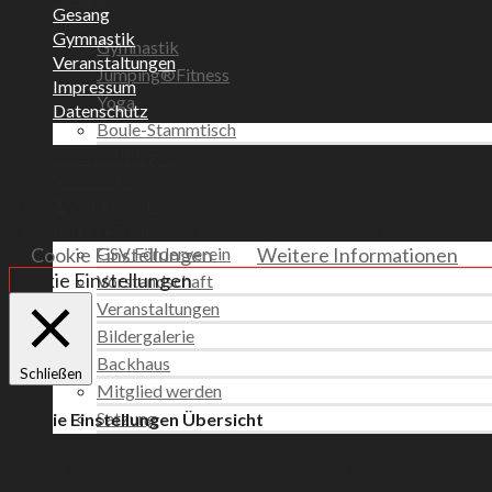
Gesang
Fitness
Gymnastik
Gymnastik
Veranstaltungen
Jumping®Fitness
Impressum
Yoga
Datenschutz
Boule-Stammtisch
Veranstaltungen
Diese Webseite verwendet Cookies
Vereinsshop
Diese Webseite verwendet Cookies, um sicherzustellen, 
Zabergäupokal
wir an, dass Sie mit der Nutzung der Cookies einverstand
Förderverein
Cookie Einstellungen
Weitere Informationen
GSV Förderverein
Cookie Einstellungen
Vorstandschaft
Veranstaltungen
Bildergalerie
Backhaus
Schließen
Mitglied werden
Satzung
Cookie Einstellungen Übersicht
Diese Website benutzt Cookies, die für den technischen
personalisieren und die Zugriffe auf unsere Website zu 