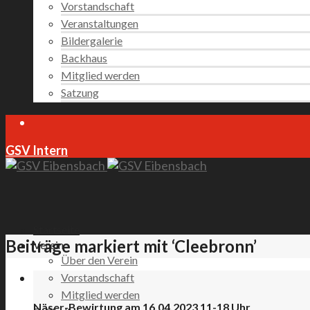
Vorstandschaft
Veranstaltungen
Bildergalerie
Backhaus
Mitglied werden
Satzung
GSV Intern
Startseite
Beiträge markiert mit ‘Cleebronn’
Verein
Über den Verein
Vorstandschaft
Mitglied werden
Näser-Bewirtung am 16.04.2023 11-18 Uhr