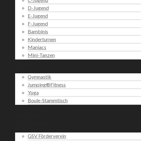
D-Jugend
E-Jugend
F-Jugend
Bambinis
Kinderturnen
Maniacs
Mini-Tanzen
Gesang
Fitness
Gymnastik
Jumping®Fitness
Yoga
Boule-Stammtisch
Veranstaltungen
Vereinsshop
Zabergäupokal
Förderverein
GSV Förderverein