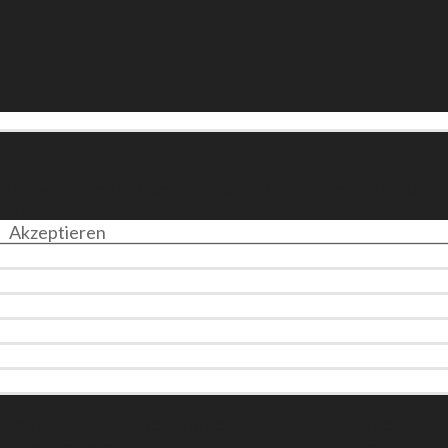
dass wir Ihnen das bestmögliche Online-Erlebnis bieten k
en sind.
Akzeptieren
 Betrieb der Website erforderlich sind und stets gesetzt
analysieren, werden nur mit Ihrer Zustimmung gesetzt.