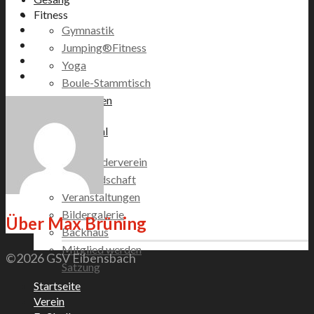
Fitness
Gymnastik
Jumping®Fitness
Yoga
Boule-Stammtisch
Veranstaltungen
Vereinsshop
Zabergäupokal
Förderverein
GSV Förderverein
Vorstandschaft
Veranstaltungen
Bildergalerie
Über
Max Brüning
Backhaus
Mitglied werden
©2026 GSV Eibensbach
Satzung
Startseite
Verein