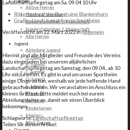
Fußball
Landschaftspflegetag am Sa. 09.04 10 Uhr
Aktive Herren
Ritterfest auf der Burgruine Blankenhorn
Tabelle & Spielplan
Großputzaufräumaktion im Sportheim
Spielerstatistiken 1. Mannschaft
Spielerstatistiken 2. Mannschaft
Veröffentlicht am
22. März 2022
in
Allgemein
Alte Herren
Jugend
Abteilung Jugend
Hiermit sind alle Mitglieder und Freunde des Vereins
A-Jugend
dazu eingeladen bei unserem alljährlichen
B-Jugend
Landschaftspflegetag am Samstag, den 09.04., ab 10
C-Jugend
Uhr mitzuhelfen. Es gibt in und um unser Sportheim
D-Jugend
einige Dinge zu tun, weshalb wir jede helfende Hand
E-Jugend
gebrauchen können. Wir veranstalten im Anschluss ein
kleines Grillfest. Bitte meldet euch bei eurem
F-Jugend
Abteilungsleiter an, damit wir einen Überblick
Bambinis
bekommen.
Kinderturnen
Maniacs
Schlagworte:
Landschaftspflegetag
Mini-Tanzen
Teilen Sie diesen Artikel:
Gesang