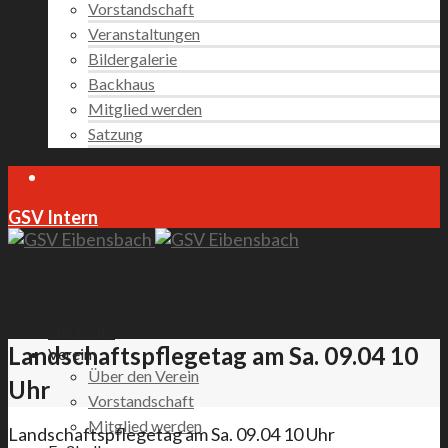
Vorstandschaft
Veranstaltungen
Bildergalerie
Backhaus
Mitglied werden
Satzung
GSV Intern
Startseite
Landschaftspflegetag am Sa. 09.04 10
Verein
Über den Verein
Uhr
Vorstandschaft
Mitglied werden
Landschaftspflegetag am Sa. 09.04 10 Uhr