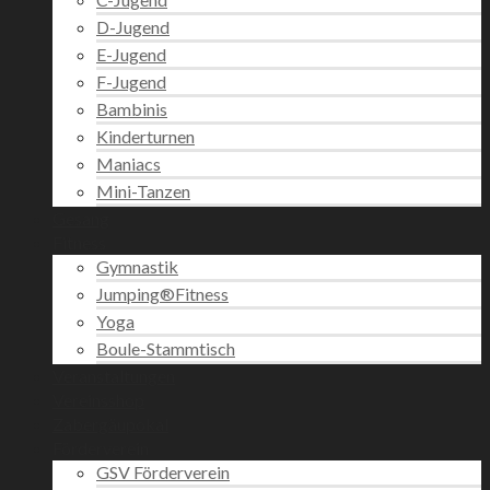
D-Jugend
E-Jugend
F-Jugend
Bambinis
Kinderturnen
Maniacs
Mini-Tanzen
Gesang
Fitness
Gymnastik
Jumping®Fitness
Yoga
Boule-Stammtisch
Veranstaltungen
Vereinsshop
Zabergäupokal
Förderverein
GSV Förderverein