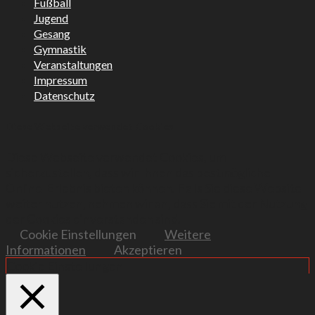
Fußball
Jugend
Gesang
Gymnastik
Veranstaltungen
Impressum
Datenschutz
Diese Webseite verwendet Cookies
Diese Webseite verwendet Cookies, um
sicherzustellen, dass wir Ihnen das bestmögliche
Online-Erlebnis bieten können. Falls Sie diese Website
weiter nutzen, nehmen wir an, dass Sie mit der Nutzung
der Cookies einverstanden sind.
Cookie Einstellungen
Weitere
Informationen
Akzeptieren
Cookie Einstellungen