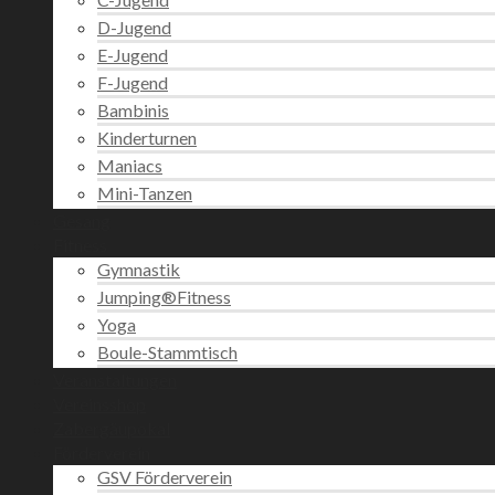
D-Jugend
E-Jugend
F-Jugend
Bambinis
Kinderturnen
Maniacs
Mini-Tanzen
Gesang
Fitness
Gymnastik
Jumping®Fitness
Yoga
Boule-Stammtisch
Veranstaltungen
Vereinsshop
Zabergäupokal
Förderverein
GSV Förderverein