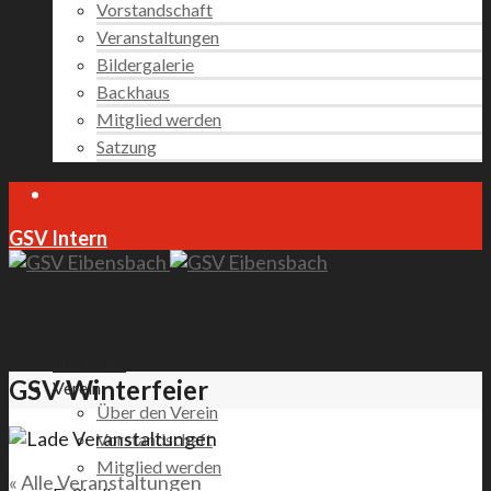
Vorstandschaft
Veranstaltungen
Bildergalerie
Backhaus
Mitglied werden
Satzung
GSV Intern
Startseite
GSV Winterfeier
Verein
Über den Verein
Vorstandschaft
Mitglied werden
« Alle Veranstaltungen