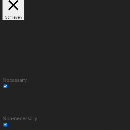
Schließen
Cookie Einstellungen Übersicht
Diese Website benutzt Cookies, die für den
technischen Betrieb der Website erforderlich sind und
stets gesetzt werden. Andere Cookies, um Inhalte und
Anzeigen zu personalisieren und die Zugriffe auf
unsere Website zu analysieren, werden nur mit Ihrer
Zustimmung gesetzt.
Necessary
Necessary
immer aktiv
Notwendige Cookies sind immer gesetzt um das
korrekte Verhalten der Website zu gewährleisten. Sie
speichern keine persönlichen Daten.
Non-necessary
Non-necessary