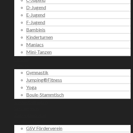
D-Jugend
E-Jugend
F-Jugend
Bambinis
Kinderturnen
Maniacs
Mini-Tanzen
Gesang
Fitness
Gymnastik
Jumping®Fitness
Yoga
Boule-Stammtisch
Veranstaltungen
Vereinsshop
Zabergäupokal
Förderverein
GSV Förderverein