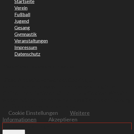
Startseite
Verein
Fußball
Jugend
Gesang
Gymnastik
Veranstaltungen
Impressum
Datenschutz
Diese Webseite verwendet Cookies
Diese Webseite verwendet Cookies, um
sicherzustellen, dass wir Ihnen das bestmögliche
Online-Erlebnis bieten können. Falls Sie diese Website
weiter nutzen, nehmen wir an, dass Sie mit der Nutzung
der Cookies einverstanden sind.
Cookie Einstellungen
Weitere
Informationen
Akzeptieren
Cookie Einstellungen