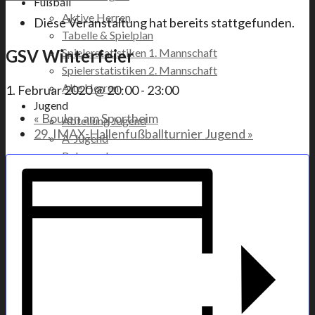
Fußball
Aktive Herren
Diese Veranstaltung hat bereits stattgefunden.
Tabelle & Spielplan
Spielerstatistiken 1. Mannschaft
GSV Winterfeier
Spielerstatistiken 2. Mannschaft
Alte Herren
1. Februar 2020 @ 20:00
-
23:00
Jugend
«
Boulen am Sportheim
Abteilung Jugend
29. IMAX-Hallenfußballturnier Jugend
»
A-Jugend
B-Jugend
C-Jugend
D-Jugend
E-Jugend
F-Jugend
Bambinis
Kinderturnen
Maniacs
Mini-Tanzen
Gesang