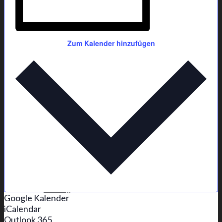
Fitness
Gymnastik
Jumping®Fitness
Zum Kalender hinzufügen
Yoga
Boule-Stammtisch
Veranstaltungen
Vereinsshop
Zabergäupokal
Förderverein
GSV Förderverein
Vorstandschaft
Veranstaltungen
Bildergalerie
Backhaus
Mitglied werden
Satzung
Google Kalender
iCalendar
Outlook 365