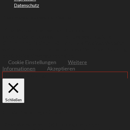
Datenschutz
Diese Webseite verwendet Cookies
Diese Webseite verwendet Cookies, um
sicherzustellen, dass wir Ihnen das bestmögliche
Online-Erlebnis bieten können. Falls Sie diese Website
weiter nutzen, nehmen wir an, dass Sie mit der Nutzung
der Cookies einverstanden sind.
Cookie Einstellungen
Weitere
Informationen
Akzeptieren
Cookie Einstellungen
Schließen
Cookie Einstellungen Übersicht
Diese Website benutzt Cookies, die für den