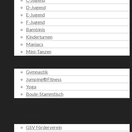
D-Jugend
E-Jugend
F-Jugend
Bambinis
Kinderturnen
Maniacs
Mini-Tanzen
Gesang
Fitness
Gymnastik
Jumping®Fitness
Yoga
Boule-Stammtisch
Veranstaltungen
Vereinsshop
Zabergäupokal
Förderverein
GSV Förderverein