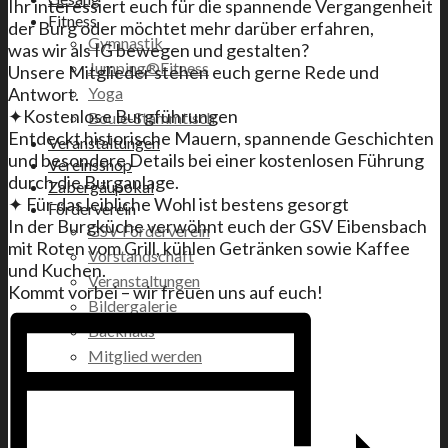
Ihr interessiert euch für die spannende Vergangenheit
Fitness
der Burg oder möchtet mehr darüber erfahren,
Gymnastik
was wir als IG bewegen und gestalten?
Jumping®Fitness
Unsere Mitglieder stehen euch gerne Rede und
Antwort.
Yoga
✦Kostenlose Burgführungen
Boule-Stammtisch
Entdeckt historische Mauern, spannende Geschichten
Veranstaltungen
und besondere Details bei einer kostenlosen Führung
Vereinsshop
durch die Burganlage.
Zabergäupokal
✦ Für das leibliche Wohl ist bestens gesorgt
Förderverein
In der Burgküche verwöhnt euch der GSV Eibensbach
GSV Förderverein
mit Roten vom Grill, kühlen Getränken sowie Kaffee
Vorstandschaft
und Kuchen.
Veranstaltungen
Kommt vorbei – wir freuen uns auf euch!
Bildergalerie
Backhaus
Mitglied werden
Satzung