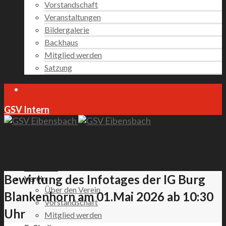
Vorstandschaft
Veranstaltungen
Bildergalerie
Backhaus
Mitglied werden
Satzung
GSV Intern
Startseite
Bewirtung des Infotages der IG Burg
Verein
Über den Verein
Blankenhorn am 01.Mai 2026 ab 10:30
Vorstandschaft
Uhr
Mitglied werden