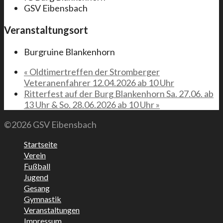
GSV Eibensbach
Veranstaltungsort
Burgruine Blankenhorn
«
Oldtimertreffen der Stromberger
Veteranenfahrer 12.04.2026 ab 10 Uhr
Ritterfest auf der Burg Blankenhorn Sa. 27.06. ab
13 Uhr & So. 28.06.2026 ab 10 Uhr
»
©2026 GSV Eibensbach
Startseite
Verein
Fußball
Jugend
Gesang
Gymnastik
Veranstaltungen
Impressum