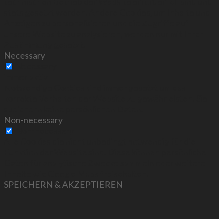
technischen Betrieb der Website erforderlich sind und
stets gesetzt werden. Andere Cookies, um Inhalte und
Anzeigen zu personalisieren und die Zugriffe auf
unsere Website zu analysieren, werden nur mit Ihrer
Zustimmung gesetzt.
Necessary
Necessary
immer aktiv
Notwendige Cookies sind immer gesetzt um das
korrekte Verhalten der Website zu gewährleisten. Sie
speichern keine persönlichen Daten.
Non-necessary
Non-necessary
Alle Cookies die nicht unbedingt notwendig für die
Funktion der Website sind. Diese können persönliche
Daten für analytische Zwecke sammeln oder weitere
Inhalte wie Google Maps freischalten.
SPEICHERN & AKZEPTIEREN