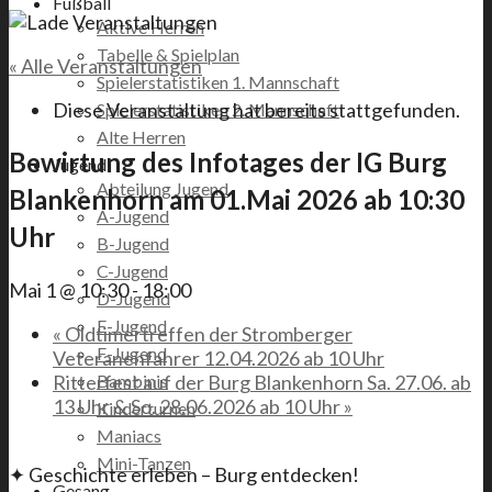
Fußball
Aktive Herren
Tabelle & Spielplan
« Alle Veranstaltungen
Spielerstatistiken 1. Mannschaft
Diese Veranstaltung hat bereits stattgefunden.
Spielerstatistiken 2. Mannschaft
Alte Herren
Bewirtung des Infotages der IG Burg
Jugend
Abteilung Jugend
Blankenhorn am 01.Mai 2026 ab 10:30
A-Jugend
Uhr
B-Jugend
C-Jugend
Mai 1 @ 10:30
-
18:00
D-Jugend
E-Jugend
«
Oldtimertreffen der Stromberger
F-Jugend
Veteranenfahrer 12.04.2026 ab 10 Uhr
Ritterfest auf der Burg Blankenhorn Sa. 27.06. ab
Bambinis
13 Uhr & So. 28.06.2026 ab 10 Uhr
»
Kinderturnen
Maniacs
Mini-Tanzen
✦ Geschichte erleben – Burg entdecken!
Gesang