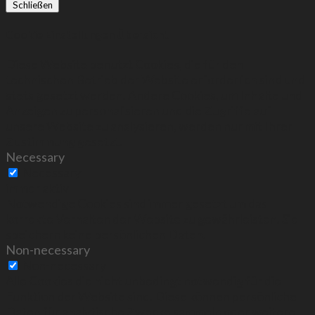
Schließen
Cookie Einstellungen Übersicht
Diese Website benutzt Cookies, die für den
technischen Betrieb der Website erforderlich sind und
stets gesetzt werden. Andere Cookies, um Inhalte und
Anzeigen zu personalisieren und die Zugriffe auf
unsere Website zu analysieren, werden nur mit Ihrer
Zustimmung gesetzt.
Necessary
Necessary
immer aktiv
Notwendige Cookies sind immer gesetzt um das
korrekte Verhalten der Website zu gewährleisten. Sie
speichern keine persönlichen Daten.
Non-necessary
Non-necessary
Alle Cookies die nicht unbedingt notwendig für die
Funktion der Website sind. Diese können persönliche
Daten für analytische Zwecke sammeln oder weitere