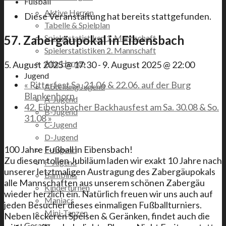
Fußball
Aktive Herren
Diese Veranstaltung hat bereits stattgefunden.
Tabelle & Spielplan
Spielerstatistiken 1. Mannschaft
57. Zabergäupokal in Eibensbach
Spielerstatistiken 2. Mannschaft
Alte Herren
5. August 2025 @ 17:30
-
9. August 2025 @ 22:00
Jugend
«
Ritterfest Sa. 21.06 & 22.06. auf der Burg
Abteilung Jugend
Blankenhorn
A-Jugend
42. Eibensbacher Backhausfest am Sa. 30.08 & So.
B-Jugend
31.08
»
C-Jugend
D-Jugend
100 Jahre Fußball in Eibensbach!
E-Jugend
Zu diesem tollen Jubiläum laden wir exakt 10 Jahre nach
F-Jugend
unserer letztmaligen Austragung des Zabergäupokals
Bambinis
alle Mannschaften aus unserem schönen Zabergäu
Kinderturnen
wieder herzlich ein. Natürlich freuen wir uns auch auf
Maniacs
jeden Besucher dieses einmaligen Fußballturniers.
Mini-Tanzen
Neben leckeren Speisen & Geränken, findet auch die
Gesang