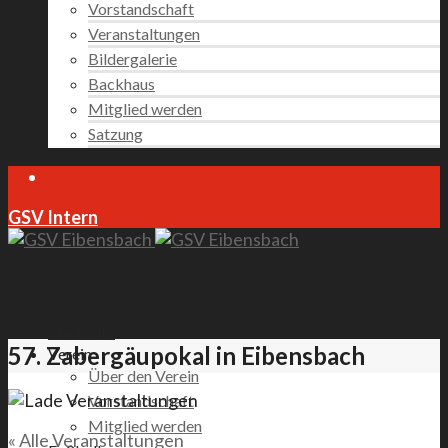
Vorstandschaft
Veranstaltungen
Bildergalerie
Backhaus
Mitglied werden
Satzung
GSV Intern
Startseite
57. Zabergäupokal in Eibensbach
Verein
Über den Verein
Vorstandschaft
Mitglied werden
« Alle Veranstaltungen