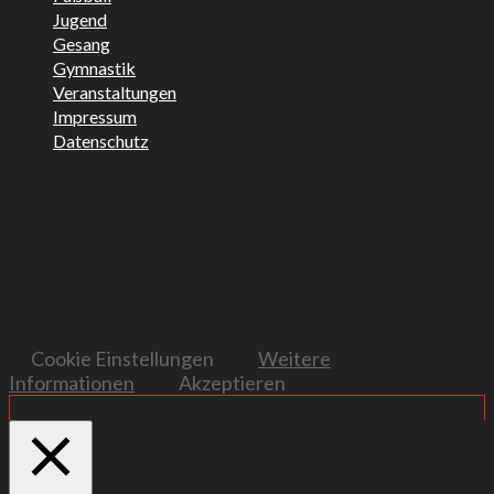
Jugend
Gesang
Gymnastik
Veranstaltungen
Impressum
Datenschutz
Diese Webseite verwendet Cookies
Diese Webseite verwendet Cookies, um
sicherzustellen, dass wir Ihnen das bestmögliche
Online-Erlebnis bieten können. Falls Sie diese Website
weiter nutzen, nehmen wir an, dass Sie mit der Nutzung
der Cookies einverstanden sind.
Cookie Einstellungen
Weitere
Informationen
Akzeptieren
Cookie Einstellungen