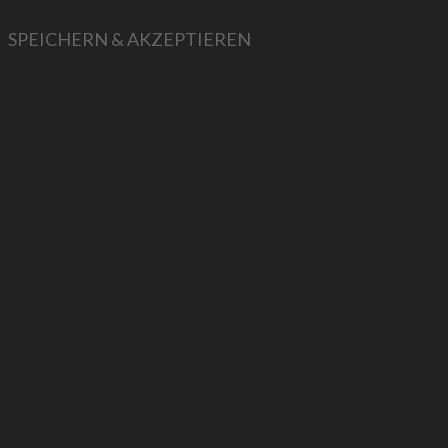
Inhalte wie Google Maps freischalten.
SPEICHERN & AKZEPTIEREN