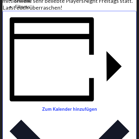
mittlerweile sehr beliebte PlayersNight Freitags statt.
Fitness
Lasst euch überraschen!
Gymnastik
Jumping®Fitness
Yoga
Boule-Stammtisch
Veranstaltungen
Vereinsshop
Zabergäupokal
Förderverein
GSV Förderverein
Vorstandschaft
Veranstaltungen
Bildergalerie
Backhaus
Zum Kalender hinzufügen
Mitglied werden
Satzung