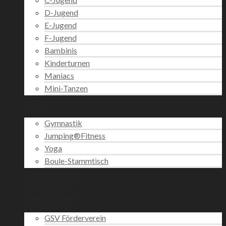
D-Jugend
E-Jugend
F-Jugend
Bambinis
Kinderturnen
Maniacs
Mini-Tanzen
Gesang
Fitness
Gymnastik
Jumping®Fitness
Yoga
Boule-Stammtisch
Veranstaltungen
Vereinsshop
Zabergäupokal
Förderverein
GSV Förderverein